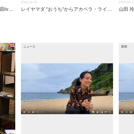
2020.04.15
2020.04.1
山田 玲Ray Yamada来自"自家"的清唱live「森林华尔兹」
レイヤマダ "おうち"からアカペラ・ライブ！「森のワルツ」
ニュース
新闻