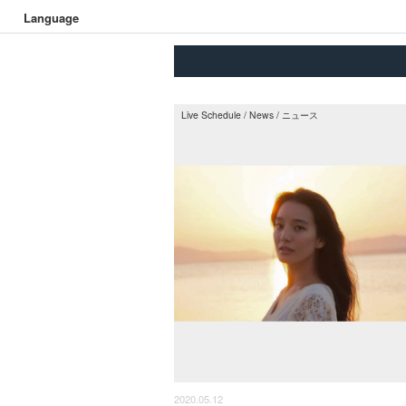
Language
Live Schedule
/
News
/
ニュース
2020.05.12