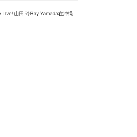
1
Speedy Live! 山田 玲Ray Yamada在冲绳的秘境宫城沙滩上进行了清唱！