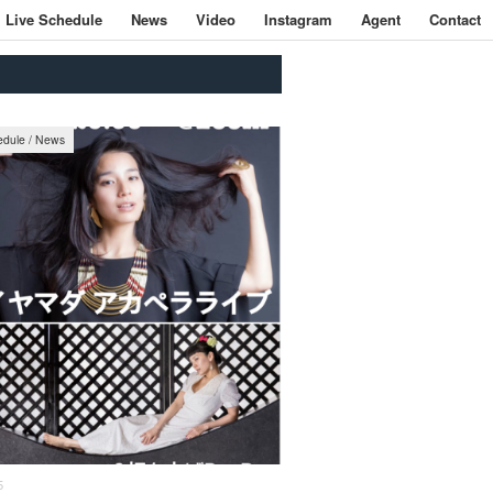
Live Schedule
News
Video
Instagram
Agent
Contact
edule
/
News
5