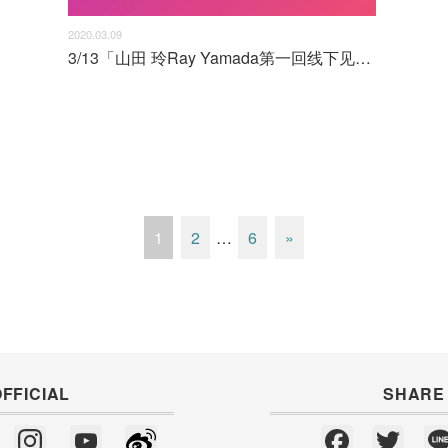
2020.03.09
3/13「山田 玲Ray Yamada第一回线下见面会LIVE」中止通知
1
2
…
6
»
FFICIAL
SHARE
T
In
Y
W
F
T