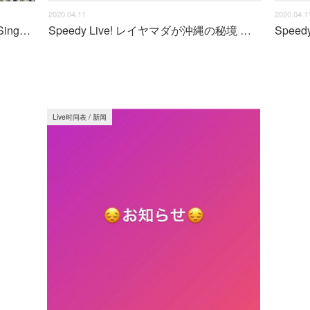
2020.04.11
2020.04.1
レイヤマダ 那覇FM「レイヤマダのSinger Song Traveler」でアカペラソングを披露
Speedy Live! レイヤマダが沖縄の秘境 宮城ビーチからアカペラで歌った！
Live时间表
/
新闻