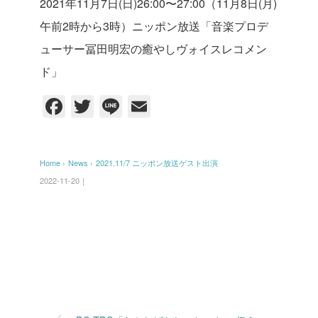
2021年11月7日(日)26:00〜27:00
（11月8日(月)
午前2時から3時）
ニッポン放送
「音楽プロデ
ューサー冨田明宏の癒やしヴォイスレコメン
ド」
F
T
Li
E
a
wi
n
m
c
tt
e
ail
Home
›
News
›
2021.11/7 ニッポン放送ゲスト出演
e
er
2022-11-20｜
b
o
o
k