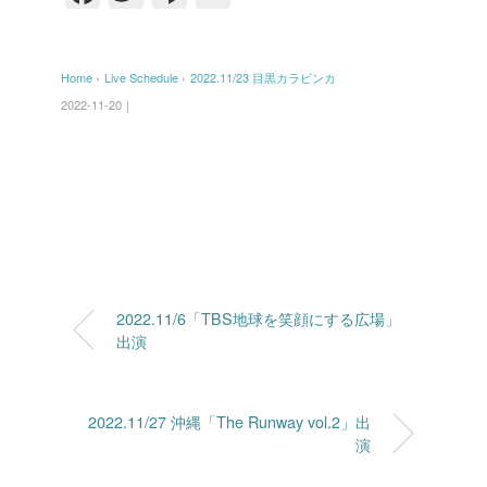
a
wi
n
m
c
tt
e
ail
Home
›
Live Schedule
›
2022.11/23 目黒カラビンカ
e
er
2022-11-20｜
b
o
o
k
2022.11/6「TBS地球を笑顔にする広場」
出演
2022.11/27 沖縄「The Runway vol.2」出
演