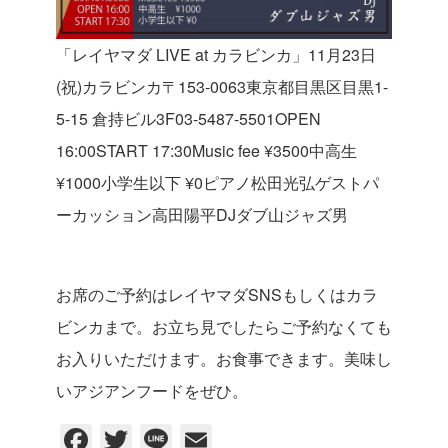
「レイヤマダ LIVE at カラビンカ」
11月23日
(祝)
カラビンカ
〒153-0063
東京都目黒区目黒1-
5-15 倉持ビル3F
03-5487-5501
OPEN
16:00
START 17:30
Music fee ¥3500
中高生
¥1000
小学生以下 ¥0
ピアノ
松田光弘
ゲストパ
ーカッション
高田陽平
DJ
ダブ山ジャズ男
お席のご予約はレイヤマダSNSもしくはカラ
ビンカまで。
お立ち見でしたらご予約なくても
お入りいただけます。
お食事できます。
美味し
いアジアンフードをぜひ。
F
T
Li
E