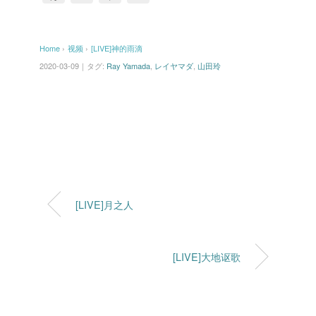
a
wi
n
m
レ
c
tt
e
ail
ー
Home
›
视频
›
[LIVE]神的雨滴
ヤ
e
er
2020-03-09｜タグ:
Ray Yamada
,
レイヤマダ
,
山田玲
ー
b
o
o
k
[LIVE]月之人
[LIVE]大地讴歌