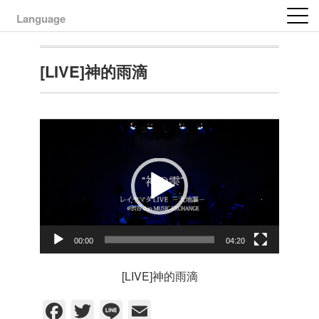
Language
[LIVE]神的雨滴
00:00
04:20
動
[LIVE]
神的雨滴
画
F
T
Li
E
プ